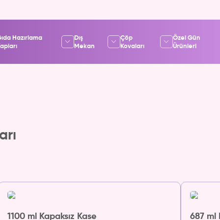
ıda Hazırlama
Dış
Çöp
Özel Gün
apları
Mekan
Kovaları
Ürünleri
arı
1100 ml Kapaksız Kase
687 ml 