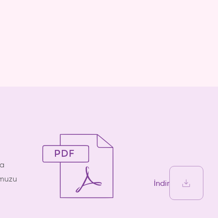
ha
umuzu
İndir