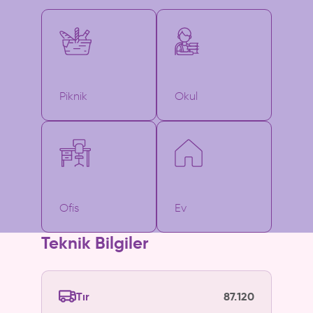
Piknik
Okul
Ofis
Ev
Teknik Bilgiler
Tır
87.120